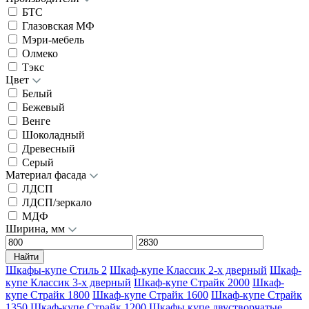
БТС
Глазовская МФ
Мэри-мебель
Олмеко
Тэкс
Цвет
Белый
Бежевый
Венге
Шоколадный
Древесный
Серый
Материал фасада
ЛДСП
ЛДСП/зеркало
МДФ
Ширина, мм
Найти
Шкафы-купе Стиль 2
Шкаф-купе Классик 2-х дверный
Шкаф-
купе Классик 3-х дверный
Шкаф-купе Страйк 2000
Шкаф-
купе Страйк 1800
Шкаф-купе Страйк 1600
Шкаф-купе Страйк
1350
Шкаф-купе Страйк 1200
Шкафы купе двустворчатые