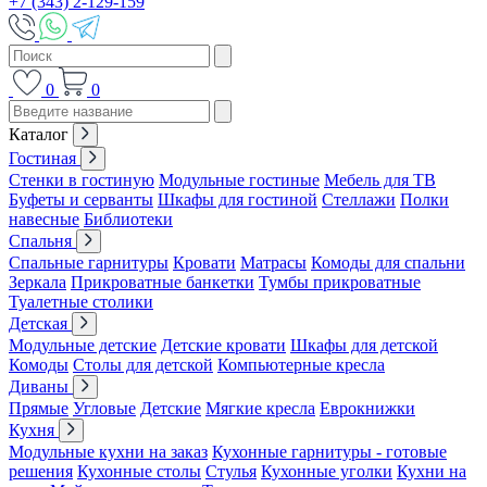
+7 (343) 2-129-159
0
0
Каталог
Гостиная
Стенки в гостиную
Модульные гостиные
Мебель для ТВ
Буфеты и серванты
Шкафы для гостиной
Стеллажи
Полки
навесные
Библиотеки
Спальня
Спальные гарнитуры
Кровати
Матрасы
Комоды для спальни
Зеркала
Прикроватные банкетки
Тумбы прикроватные
Туалетные столики
Детская
Модульные детские
Детские кровати
Шкафы для детской
Комоды
Столы для детской
Компьютерные кресла
Диваны
Прямые
Угловые
Детские
Мягкие кресла
Еврокнижки
Кухня
Модульные кухни на заказ
Кухонные гарнитуры - готовые
решения
Кухонные столы
Стулья
Кухонные уголки
Кухни на