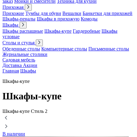
заказ
Мойки и смесители
Техника для кухни
Прихожая
Прихожие
Тумбы для обуви
Вешалки
Банкетки для прихожей
Шкафы-пеналы
Шкафы в прихожую
Комоды
Шкафы
Шкафы распашные
Шкафы-купе
Гардеробные
Шкафы
угловые
Столы и стулья
Обеденные столы
Компьютерные столы
Письменные столы
Журнальные столики
Садовая мебель
Доставка
Акции
Главная
Шкафы
Шкафы-купе
Шкафы-купе
Шкафы-купе Стиль 2
В наличии