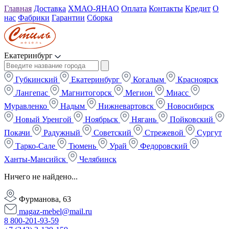
Главная
Доставка
ХМАО-ЯНАО
Оплата
Контакты
Кредит
О
нас
Фабрики
Гарантии
Сборка
Екатеринбург
Губкинский
Екатеринбург
Когалым
Красноярск
Лангепас
Магнитогорск
Мегион
Миасс
Муравленко
Надым
Нижневартовск
Новосибирск
Новый Уренгой
Ноябрьск
Нягань
Пойковский
Покачи
Радужный
Советский
Стрежевой
Сургут
Тарко-Сале
Тюмень
Урай
Федоровский
Ханты-Мансийск
Челябинск
Ничего не найдено...
Фурманова, 63
magaz-mebel@mail.ru
8 800-201-93-59