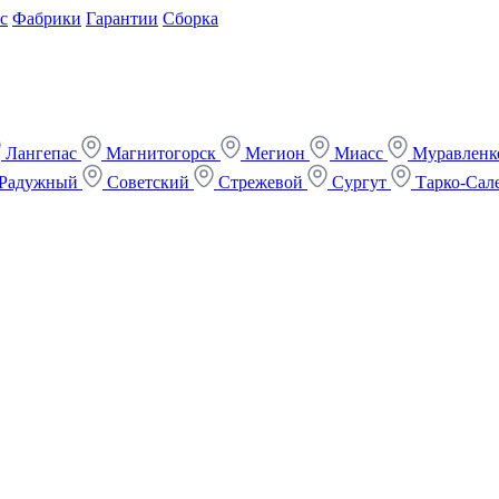
с
Фабрики
Гарантии
Сборка
Лангепас
Магнитогорск
Мегион
Миасс
Муравлен
Радужный
Советский
Стрежевой
Сургут
Тарко-Сал