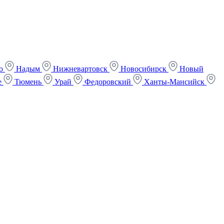
ко
Надым
Нижневартовск
Новосибирск
Новый
е
Тюмень
Урай
Федоровский
Ханты-Мансийск