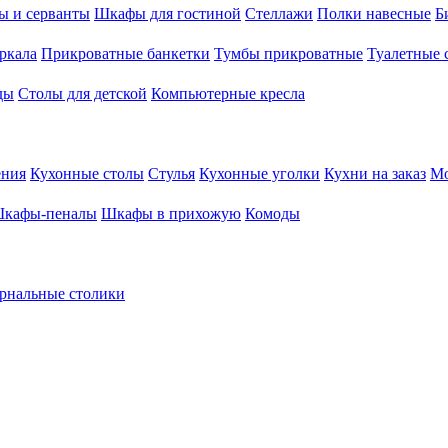
ы и серванты
Шкафы для гостиной
Стеллажи
Полки навесные
Б
ркала
Прикроватные банкетки
Тумбы прикроватные
Туалетные 
ды
Столы для детской
Компьютерные кресла
ения
Кухонные столы
Стулья
Кухонные уголки
Кухни на заказ
Мо
кафы-пеналы
Шкафы в прихожую
Комоды
рнальные столики