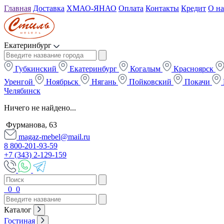
Главная
Доставка
ХМАО-ЯНАО
Оплата
Контакты
Кредит
О на
Екатеринбург
Губкинский
Екатеринбург
Когалым
Красноярск
Уренгой
Ноябрьск
Нягань
Пойковский
Покачи
Челябинск
Ничего не найдено...
Фурманова, 63
magaz-mebel@mail.ru
8 800-201-93-59
+7 (343) 2-129-159
0
0
Каталог
Гостиная