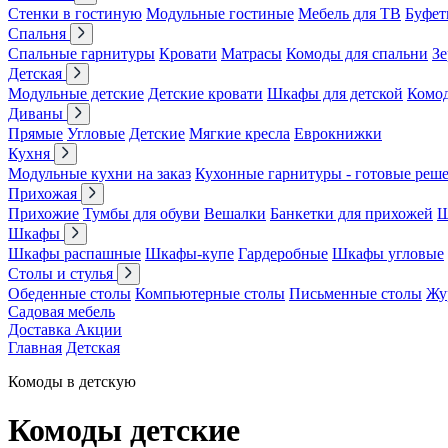
Стенки в гостиную
Модульные гостиные
Мебель для ТВ
Буфет
Спальня
Спальные гарнитуры
Кровати
Матрасы
Комоды для спальни
Зе
Детская
Модульные детские
Детские кровати
Шкафы для детской
Комо
Диваны
Прямые
Угловые
Детские
Мягкие кресла
Еврокнижки
Кухня
Модульные кухни на заказ
Кухонные гарнитуры - готовые реш
Прихожая
Прихожие
Тумбы для обуви
Вешалки
Банкетки для прихожей
Ш
Шкафы
Шкафы распашные
Шкафы-купе
Гардеробные
Шкафы угловые
Столы и стулья
Обеденные столы
Компьютерные столы
Письменные столы
Жу
Садовая мебель
Доставка
Акции
Главная
Детская
Комоды в детскую
Комоды детские