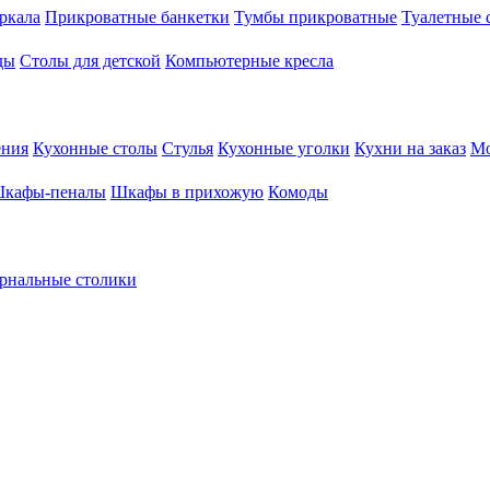
ркала
Прикроватные банкетки
Тумбы прикроватные
Туалетные 
ды
Столы для детской
Компьютерные кресла
ения
Кухонные столы
Стулья
Кухонные уголки
Кухни на заказ
Мо
кафы-пеналы
Шкафы в прихожую
Комоды
рнальные столики