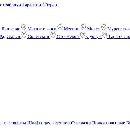
с
Фабрики
Гарантии
Сборка
Лангепас
Магнитогорск
Мегион
Миасс
Муравлен
Радужный
Советский
Стрежевой
Сургут
Тарко-Сал
ы и серванты
Шкафы для гостиной
Стеллажи
Полки навесные
Б