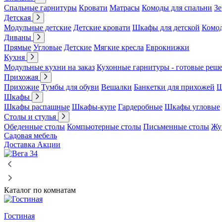
Спальные гарнитуры
Кровати
Матрасы
Комоды для спальни
Зе
Детская
Модульные детские
Детские кровати
Шкафы для детской
Комо
Диваны
Прямые
Угловые
Детские
Мягкие кресла
Еврокнижки
Кухня
Модульные кухни на заказ
Кухонные гарнитуры - готовые реш
Прихожая
Прихожие
Тумбы для обуви
Вешалки
Банкетки для прихожей
Ш
Шкафы
Шкафы распашные
Шкафы-купе
Гардеробные
Шкафы угловые
Столы и стулья
Обеденные столы
Компьютерные столы
Письменные столы
Жу
Садовая мебель
Доставка
Акции
Каталог по комнатам
Гостиная