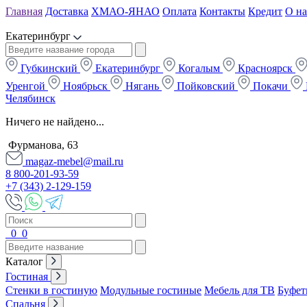
Главная
Доставка
ХМАО-ЯНАО
Оплата
Контакты
Кредит
О на
Екатеринбург
Губкинский
Екатеринбург
Когалым
Красноярск
Уренгой
Ноябрьск
Нягань
Пойковский
Покачи
Челябинск
Ничего не найдено...
Фурманова, 63
magaz-mebel@mail.ru
8 800-201-93-59
+7 (343) 2-129-159
0
0
Каталог
Гостиная
Стенки в гостиную
Модульные гостиные
Мебель для ТВ
Буфет
Спальня