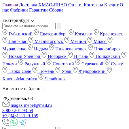
Главная
Доставка
ХМАО-ЯНАО
Оплата
Контакты
Кредит
О
нас
Фабрики
Гарантии
Сборка
Екатеринбург
Губкинский
Екатеринбург
Когалым
Красноярск
Лангепас
Магнитогорск
Мегион
Миасс
Муравленко
Надым
Нижневартовск
Новосибирск
Новый Уренгой
Ноябрьск
Нягань
Пойковский
Покачи
Радужный
Советский
Стрежевой
Сургут
Тарко-Сале
Тюмень
Урай
Федоровский
Ханты-Мансийск
Челябинск
Ничего не найдено...
Фурманова, 63
magaz-mebel@mail.ru
8 800-201-93-59
+7 (343) 2-129-159