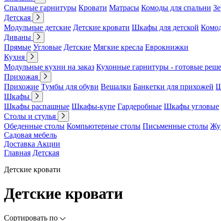
Спальные гарнитуры
Кровати
Матрасы
Комоды для спальни
Зе
Детская
Модульные детские
Детские кровати
Шкафы для детской
Комо
Диваны
Прямые
Угловые
Детские
Мягкие кресла
Еврокнижки
Кухня
Модульные кухни на заказ
Кухонные гарнитуры - готовые реш
Прихожая
Прихожие
Тумбы для обуви
Вешалки
Банкетки для прихожей
Ш
Шкафы
Шкафы распашные
Шкафы-купе
Гардеробные
Шкафы угловые
Столы и стулья
Обеденные столы
Компьютерные столы
Письменные столы
Жу
Садовая мебель
Доставка
Акции
Главная
Детская
Детские кровати
Детские кровати
Сортировать по