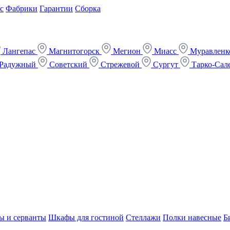
с
Фабрики
Гарантии
Сборка
Лангепас
Магнитогорск
Мегион
Миасс
Муравлен
Радужный
Советский
Стрежевой
Сургут
Тарко-Сал
ы и серванты
Шкафы для гостиной
Стеллажи
Полки навесные
Б