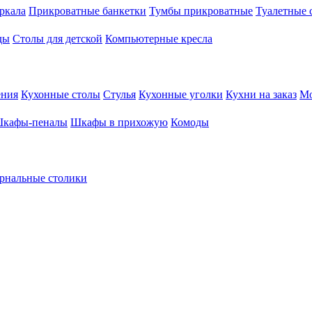
ркала
Прикроватные банкетки
Тумбы прикроватные
Туалетные 
ды
Столы для детской
Компьютерные кресла
ения
Кухонные столы
Стулья
Кухонные уголки
Кухни на заказ
Мо
кафы-пеналы
Шкафы в прихожую
Комоды
рнальные столики