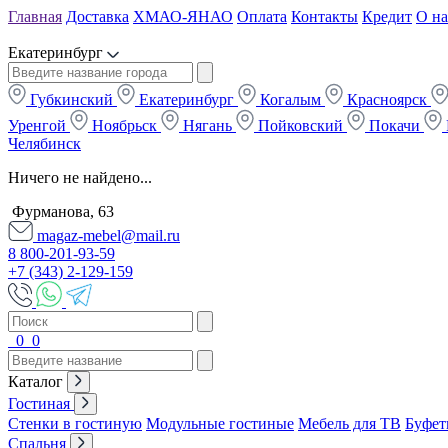
Главная
Доставка
ХМАО-ЯНАО
Оплата
Контакты
Кредит
О на
Екатеринбург
Губкинский
Екатеринбург
Когалым
Красноярск
Уренгой
Ноябрьск
Нягань
Пойковский
Покачи
Челябинск
Ничего не найдено...
Фурманова, 63
magaz-mebel@mail.ru
8 800-201-93-59
+7 (343) 2-129-159
0
0
Каталог
Гостиная
Стенки в гостиную
Модульные гостиные
Мебель для ТВ
Буфет
Спальня