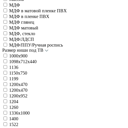
МДФ
МДФ в матовой пленке ПВХ
МДФ в пленке ПВХ
МДФ глянец
МДФ матовый
МДФ, стекло
МДФ/ЛДСП
МДФ/ППУ/Ручная роспись
Размер ниши под ТВ
1000х900
1098x712x440
1136
1150x750
1199
1200x470
1200х470
1200х952
1204
1260
1336х1000
1400
1522