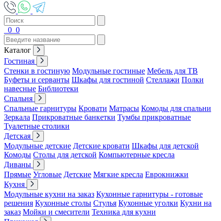
0
0
Каталог
Гостиная
Стенки в гостиную
Модульные гостиные
Мебель для ТВ
Буфеты и серванты
Шкафы для гостиной
Стеллажи
Полки
навесные
Библиотеки
Спальня
Спальные гарнитуры
Кровати
Матрасы
Комоды для спальни
Зеркала
Прикроватные банкетки
Тумбы прикроватные
Туалетные столики
Детская
Модульные детские
Детские кровати
Шкафы для детской
Комоды
Столы для детской
Компьютерные кресла
Диваны
Прямые
Угловые
Детские
Мягкие кресла
Еврокнижки
Кухня
Модульные кухни на заказ
Кухонные гарнитуры - готовые
решения
Кухонные столы
Стулья
Кухонные уголки
Кухни на
заказ
Мойки и смесители
Техника для кухни