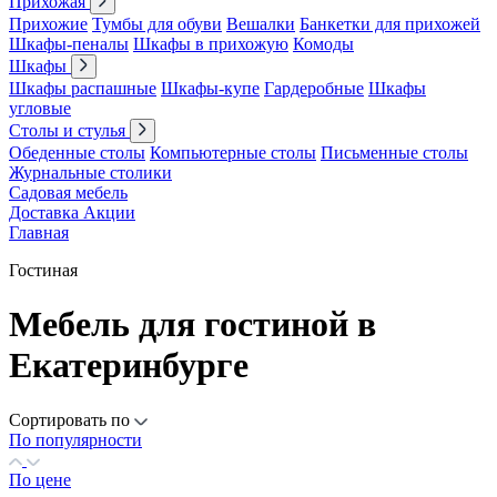
Прихожая
Прихожие
Тумбы для обуви
Вешалки
Банкетки для прихожей
Шкафы-пеналы
Шкафы в прихожую
Комоды
Шкафы
Шкафы распашные
Шкафы-купе
Гардеробные
Шкафы
угловые
Столы и стулья
Обеденные столы
Компьютерные столы
Письменные столы
Журнальные столики
Садовая мебель
Доставка
Акции
Главная
Гостиная
Мебель для гостиной в
Екатеринбурге
Сортировать по
По популярности
По цене