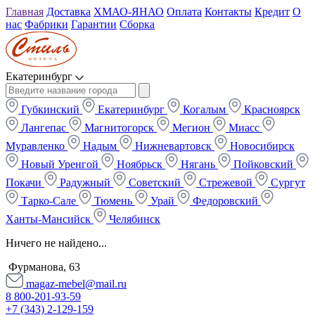
Главная
Доставка
ХМАО-ЯНАО
Оплата
Контакты
Кредит
О
нас
Фабрики
Гарантии
Сборка
Екатеринбург
Губкинский
Екатеринбург
Когалым
Красноярск
Лангепас
Магнитогорск
Мегион
Миасс
Муравленко
Надым
Нижневартовск
Новосибирск
Новый Уренгой
Ноябрьск
Нягань
Пойковский
Покачи
Радужный
Советский
Стрежевой
Сургут
Тарко-Сале
Тюмень
Урай
Федоровский
Ханты-Мансийск
Челябинск
Ничего не найдено...
Фурманова, 63
magaz-mebel@mail.ru
8 800-201-93-59
+7 (343) 2-129-159