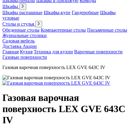
Шкафы-пеналы
Шкафы в прихожую
Комоды
Шкафы
Шкафы распашные
Шкафы-купе
Гардеробные
Шкафы
угловые
Столы и стулья
Обеденные столы
Компьютерные столы
Письменные столы
Журнальные столики
Садовая мебель
Доставка
Акции
Главная
Кухня
Техника для кухни
Варочные поверхности
Газовые поверхности
Газовая варочная поверхность LEX GVE 643C IV
Газовая варочная
поверхность LEX GVE 643C
IV