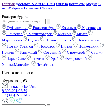
Главная
Доставка
ХМАО-ЯНАО
Оплата
Контакты
Кредит
О
нас
Фабрики
Гарантии
Сборка
Екатеринбург
Губкинский
Екатеринбург
Когалым
Красноярск
Лангепас
Магнитогорск
Мегион
Миасс
Муравленко
Надым
Нижневартовск
Новосибирск
Новый Уренгой
Ноябрьск
Нягань
Пойковский
Покачи
Радужный
Советский
Стрежевой
Сургут
Тарко-Сале
Тюмень
Урай
Федоровский
Ханты-Мансийск
Челябинск
Ничего не найдено...
Фурманова, 63
magaz-mebel@mail.ru
8 800-201-93-59
+7 (343) 2-129-159