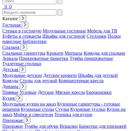
0
0
Каталог
Гостиная
Стенки в гостиную
Модульные гостиные
Мебель для ТВ
Буфеты и серванты
Шкафы для гостиной
Стеллажи
Полки
навесные
Библиотеки
Спальня
Спальные гарнитуры
Кровати
Матрасы
Комоды для спальни
Зеркала
Прикроватные банкетки
Тумбы прикроватные
Туалетные столики
Детская
Модульные детские
Детские кровати
Шкафы для детской
Комоды
Столы для детской
Компьютерные кресла
Диваны
Прямые
Угловые
Детские
Мягкие кресла
Еврокнижки
Кухня
Модульные кухни на заказ
Кухонные гарнитуры - готовые
решения
Кухонные столы
Стулья
Кухонные уголки
Кухни на
заказ
Мойки и смесители
Техника для кухни
Прихожая
Прихожие
Тумбы для обуви
Вешалки
Банкетки для прихожей