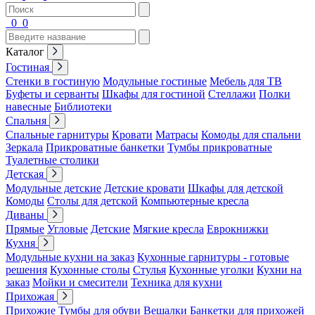
0
0
Каталог
Гостиная
Стенки в гостиную
Модульные гостиные
Мебель для ТВ
Буфеты и серванты
Шкафы для гостиной
Стеллажи
Полки
навесные
Библиотеки
Спальня
Спальные гарнитуры
Кровати
Матрасы
Комоды для спальни
Зеркала
Прикроватные банкетки
Тумбы прикроватные
Туалетные столики
Детская
Модульные детские
Детские кровати
Шкафы для детской
Комоды
Столы для детской
Компьютерные кресла
Диваны
Прямые
Угловые
Детские
Мягкие кресла
Еврокнижки
Кухня
Модульные кухни на заказ
Кухонные гарнитуры - готовые
решения
Кухонные столы
Стулья
Кухонные уголки
Кухни на
заказ
Мойки и смесители
Техника для кухни
Прихожая
Прихожие
Тумбы для обуви
Вешалки
Банкетки для прихожей