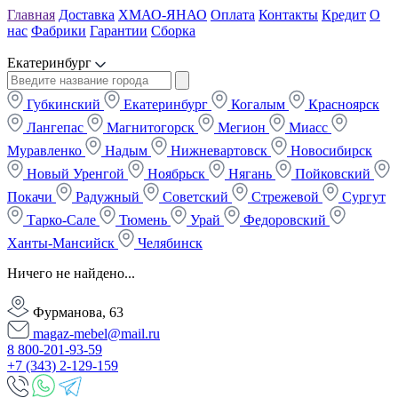
Главная
Доставка
ХМАО-ЯНАО
Оплата
Контакты
Кредит
О
нас
Фабрики
Гарантии
Сборка
Екатеринбург
Губкинский
Екатеринбург
Когалым
Красноярск
Лангепас
Магнитогорск
Мегион
Миасс
Муравленко
Надым
Нижневартовск
Новосибирск
Новый Уренгой
Ноябрьск
Нягань
Пойковский
Покачи
Радужный
Советский
Стрежевой
Сургут
Тарко-Сале
Тюмень
Урай
Федоровский
Ханты-Мансийск
Челябинск
Ничего не найдено...
Фурманова, 63
magaz-mebel@mail.ru
8 800-201-93-59
+7 (343) 2-129-159