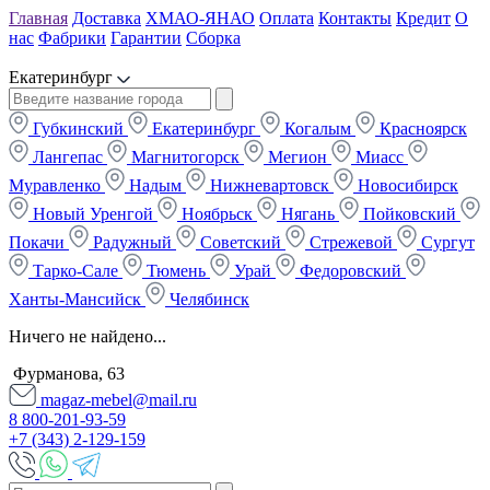
Главная
Доставка
ХМАО-ЯНАО
Оплата
Контакты
Кредит
О
нас
Фабрики
Гарантии
Сборка
Екатеринбург
Губкинский
Екатеринбург
Когалым
Красноярск
Лангепас
Магнитогорск
Мегион
Миасс
Муравленко
Надым
Нижневартовск
Новосибирск
Новый Уренгой
Ноябрьск
Нягань
Пойковский
Покачи
Радужный
Советский
Стрежевой
Сургут
Тарко-Сале
Тюмень
Урай
Федоровский
Ханты-Мансийск
Челябинск
Ничего не найдено...
Фурманова, 63
magaz-mebel@mail.ru
8 800-201-93-59
+7 (343) 2-129-159