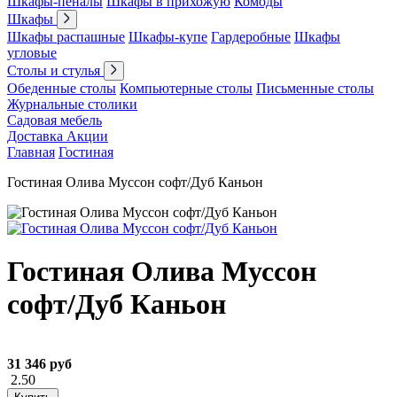
Шкафы-пеналы
Шкафы в прихожую
Комоды
Шкафы
Шкафы распашные
Шкафы-купе
Гардеробные
Шкафы
угловые
Столы и стулья
Обеденные столы
Компьютерные столы
Письменные столы
Журнальные столики
Садовая мебель
Доставка
Акции
Главная
Гостиная
Гостиная Олива Муссон софт/Дуб Каньон
Гостиная Олива Муссон
софт/Дуб Каньон
31 346 руб
2.50