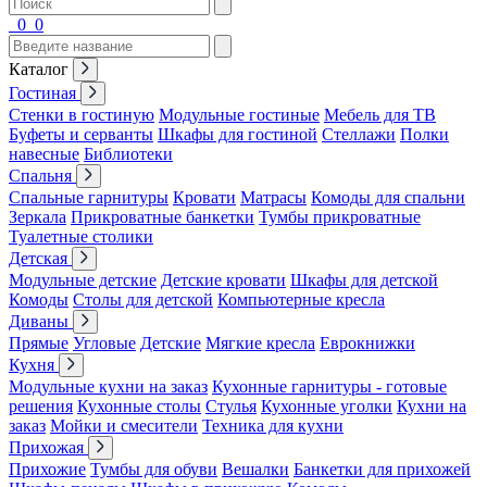
0
0
Каталог
Гостиная
Стенки в гостиную
Модульные гостиные
Мебель для ТВ
Буфеты и серванты
Шкафы для гостиной
Стеллажи
Полки
навесные
Библиотеки
Спальня
Спальные гарнитуры
Кровати
Матрасы
Комоды для спальни
Зеркала
Прикроватные банкетки
Тумбы прикроватные
Туалетные столики
Детская
Модульные детские
Детские кровати
Шкафы для детской
Комоды
Столы для детской
Компьютерные кресла
Диваны
Прямые
Угловые
Детские
Мягкие кресла
Еврокнижки
Кухня
Модульные кухни на заказ
Кухонные гарнитуры - готовые
решения
Кухонные столы
Стулья
Кухонные уголки
Кухни на
заказ
Мойки и смесители
Техника для кухни
Прихожая
Прихожие
Тумбы для обуви
Вешалки
Банкетки для прихожей