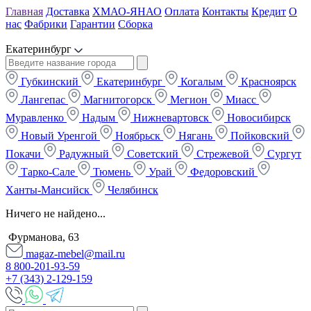
Главная
Доставка
ХМАО-ЯНАО
Оплата
Контакты
Кредит
О
нас
Фабрики
Гарантии
Сборка
Екатеринбург
Губкинский
Екатеринбург
Когалым
Красноярск
Лангепас
Магнитогорск
Мегион
Миасс
Муравленко
Надым
Нижневартовск
Новосибирск
Новый Уренгой
Ноябрьск
Нягань
Пойковский
Покачи
Радужный
Советский
Стрежевой
Сургут
Тарко-Сале
Тюмень
Урай
Федоровский
Ханты-Мансийск
Челябинск
Ничего не найдено...
Фурманова, 63
magaz-mebel@mail.ru
8 800-201-93-59
+7 (343) 2-129-159