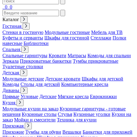
0
0
Каталог
Гостиная
Стенки в гостиную
Модульные гостиные
Мебель для ТВ
Буфеты и серванты
Шкафы для гостиной
Стеллажи
Полки
навесные
Библиотеки
Спальня
Спальные гарнитуры
Кровати
Матрасы
Комоды для спальни
Зеркала
Прикроватные банкетки
Тумбы прикроватные
Туалетные столики
Детская
Модульные детские
Детские кровати
Шкафы для детской
Комоды
Столы для детской
Компьютерные кресла
Диваны
Прямые
Угловые
Детские
Мягкие кресла
Еврокнижки
Кухня
Модульные кухни на заказ
Кухонные гарнитуры - готовые
решения
Кухонные столы
Стулья
Кухонные уголки
Кухни на
заказ
Мойки и смесители
Техника для кухни
Прихожая
Прихожие
Тумбы для обуви
Вешалки
Банкетки для прихожей