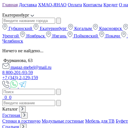
Главная
Доставка
ХМАО-ЯНАО
Оплата
Контакты
Кредит
О на
Екатеринбург
Губкинский
Екатеринбург
Когалым
Красноярск
Уренгой
Ноябрьск
Нягань
Пойковский
Покачи
Челябинск
Ничего не найдено...
Фурманова, 63
magaz-mebel@mail.ru
8 800-201-93-59
+7 (343) 2-129-159
0
0
Каталог
Гостиная
Стенки в гостиную
Модульные гостиные
Мебель для ТВ
Буфет
Спальня