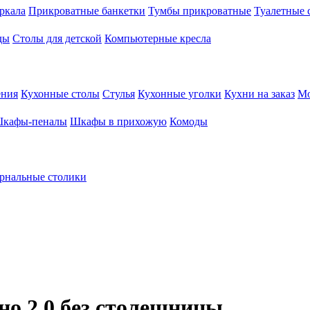
ркала
Прикроватные банкетки
Тумбы прикроватные
Туалетные 
ды
Столы для детской
Компьютерные кресла
ения
Кухонные столы
Стулья
Кухонные уголки
Кухни на заказ
Мо
кафы-пеналы
Шкафы в прихожую
Комоды
рнальные столики
но 2,0 без столешницы