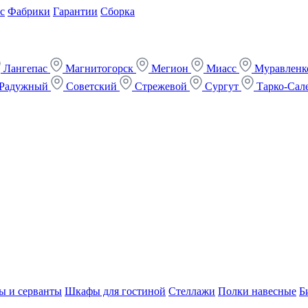
с
Фабрики
Гарантии
Сборка
Лангепас
Магнитогорск
Мегион
Миасс
Муравлен
Радужный
Советский
Стрежевой
Сургут
Тарко-Сал
ы и серванты
Шкафы для гостиной
Стеллажи
Полки навесные
Б