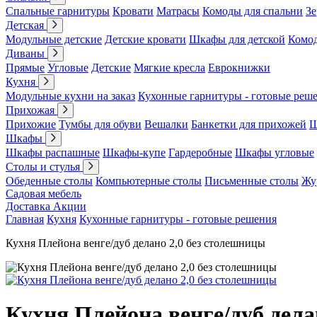
Спальные гарнитуры
Кровати
Матрасы
Комоды для спальни
Зе
Детская
Модульные детские
Детские кровати
Шкафы для детской
Комо
Диваны
Прямые
Угловые
Детские
Мягкие кресла
Еврокнижки
Кухня
Модульные кухни на заказ
Кухонные гарнитуры - готовые реш
Прихожая
Прихожие
Тумбы для обуви
Вешалки
Банкетки для прихожей
Ш
Шкафы
Шкафы распашные
Шкафы-купе
Гардеробные
Шкафы угловые
Столы и стулья
Обеденные столы
Компьютерные столы
Письменные столы
Жу
Садовая мебель
Доставка
Акции
Главная
Кухня
Кухонные гарнитуры - готовые решения
Кухня Плейона венге/дуб делано 2,0 без столешницы
Кухня Плейона венге/дуб дела