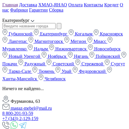
Главная
Доставка
ХМАО-ЯНАО
Оплата
Контакты
Кредит
О
нас
Фабрики
Гарантии
Сборка
Екатеринбург
Губкинский
Екатеринбург
Когалым
Красноярск
Лангепас
Магнитогорск
Мегион
Миасс
Муравленко
Надым
Нижневартовск
Новосибирск
Новый Уренгой
Ноябрьск
Нягань
Пойковский
Покачи
Радужный
Советский
Стрежевой
Сургут
Тарко-Сале
Тюмень
Урай
Федоровский
Ханты-Мансийск
Челябинск
Ничего не найдено...
Фурманова, 63
magaz-mebel@mail.ru
8 800-201-93-59
+7 (343) 2-129-159