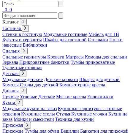
0
0
Каталог
Гостиная
Стенки в гостиную
Модульные гостиные
Мебель для ТВ
Буфеты и серванты
Шкафы для гостиной
Стеллажи
Полки
навесные
Библиотеки
Спальня
Спальные гарнитуры
Кровати
Матрасы
Комоды для спальни
Зеркала
Прикроватные банкетки
Тумбы прикроватные
Туалетные столики
Детская
Модульные детские
Детские кровати
Шкафы для детской
Комоды
Столы для детской
Компьютерные кресла
Диваны
Прямые
Угловые
Детские
Мягкие кресла
Еврокнижки
Кухня
Модульные кухни на заказ
Кухонные гарнитуры - готовые
решения
Кухонные столы
Стулья
Кухонные уголки
Кухни на
заказ
Мойки и смесители
Техника для кухни
Прихожая
Прихожие
Тумбы для обуви
Вешалки
Банкетки для прихожей