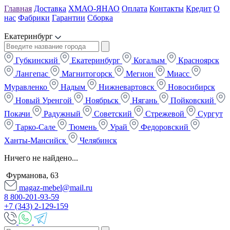
Главная
Доставка
ХМАО-ЯНАО
Оплата
Контакты
Кредит
О
нас
Фабрики
Гарантии
Сборка
Екатеринбург
Губкинский
Екатеринбург
Когалым
Красноярск
Лангепас
Магнитогорск
Мегион
Миасс
Муравленко
Надым
Нижневартовск
Новосибирск
Новый Уренгой
Ноябрьск
Нягань
Пойковский
Покачи
Радужный
Советский
Стрежевой
Сургут
Тарко-Сале
Тюмень
Урай
Федоровский
Ханты-Мансийск
Челябинск
Ничего не найдено...
Фурманова, 63
magaz-mebel@mail.ru
8 800-201-93-59
+7 (343) 2-129-159