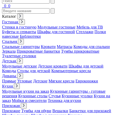
0
0
Каталог
Гостиная
Стенки в гостиную
Модульные гостиные
Мебель для ТВ
Буфеты и серванты
Шкафы для гостиной
Стеллажи
Полки
навесные
Библиотеки
Спальня
Спальные гарнитуры
Кровати
Матрасы
Комоды для спальни
Зеркала
Прикроватные банкетки
Тумбы прикроватные
Туалетные столики
Детская
Модульные детские
Детские кровати
Шкафы для детской
Комоды
Столы для детской
Компьютерные кресла
Диваны
Прямые
Угловые
Детские
Мягкие кресла
Еврокнижки
Кухня
Модульные кухни на заказ
Кухонные гарнитуры - готовые
решения
Кухонные столы
Стулья
Кухонные уголки
Кухни на
заказ
Мойки и смесители
Техника для кухни
Прихожая
Прихожие
Тумбы для обуви
Вешалки
Банкетки для прихожей