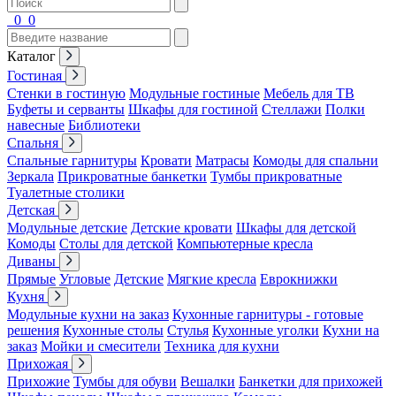
0
0
Каталог
Гостиная
Стенки в гостиную
Модульные гостиные
Мебель для ТВ
Буфеты и серванты
Шкафы для гостиной
Стеллажи
Полки
навесные
Библиотеки
Спальня
Спальные гарнитуры
Кровати
Матрасы
Комоды для спальни
Зеркала
Прикроватные банкетки
Тумбы прикроватные
Туалетные столики
Детская
Модульные детские
Детские кровати
Шкафы для детской
Комоды
Столы для детской
Компьютерные кресла
Диваны
Прямые
Угловые
Детские
Мягкие кресла
Еврокнижки
Кухня
Модульные кухни на заказ
Кухонные гарнитуры - готовые
решения
Кухонные столы
Стулья
Кухонные уголки
Кухни на
заказ
Мойки и смесители
Техника для кухни
Прихожая
Прихожие
Тумбы для обуви
Вешалки
Банкетки для прихожей