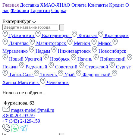
Главная
Доставка
ХМАО-ЯНАО
Оплата
Контакты
Кредит
О
нас
Фабрики
Гарантии
Сборка
Екатеринбург
Губкинский
Екатеринбург
Когалым
Красноярск
Лангепас
Магнитогорск
Мегион
Миасс
Муравленко
Надым
Нижневартовск
Новосибирск
Новый Уренгой
Ноябрьск
Нягань
Пойковский
Покачи
Радужный
Советский
Стрежевой
Сургут
Тарко-Сале
Тюмень
Урай
Федоровский
Ханты-Мансийск
Челябинск
Ничего не найдено...
Фурманова, 63
magaz-mebel@mail.ru
8 800-201-93-59
+7 (343) 2-129-159