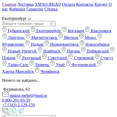
Главная
Доставка
ХМАО-ЯНАО
Оплата
Контакты
Кредит
О
нас
Фабрики
Гарантии
Сборка
Екатеринбург
Губкинский
Екатеринбург
Когалым
Красноярск
Лангепас
Магнитогорск
Мегион
Миасс
Муравленко
Надым
Нижневартовск
Новосибирск
Новый Уренгой
Ноябрьск
Нягань
Пойковский
Покачи
Радужный
Советский
Стрежевой
Сургут
Тарко-Сале
Тюмень
Урай
Федоровский
Ханты-Мансийск
Челябинск
Ничего не найдено...
Фурманова, 63
magaz-mebel@mail.ru
8 800-201-93-59
+7 (343) 2-129-159