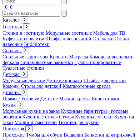
0
0
Каталог
Гостиная
Стенки в гостиную
Модульные гостиные
Мебель для ТВ
Буфеты и серванты
Шкафы для гостиной
Стеллажи
Полки
навесные
Библиотеки
Спальня
Спальные гарнитуры
Кровати
Матрасы
Комоды для спальни
Зеркала
Прикроватные банкетки
Тумбы прикроватные
Туалетные столики
Детская
Модульные детские
Детские кровати
Шкафы для детской
Комоды
Столы для детской
Компьютерные кресла
Диваны
Прямые
Угловые
Детские
Мягкие кресла
Еврокнижки
Кухня
Модульные кухни на заказ
Кухонные гарнитуры - готовые
решения
Кухонные столы
Стулья
Кухонные уголки
Кухни на
заказ
Мойки и смесители
Техника для кухни
Прихожая
Прихожие
Тумбы для обуви
Вешалки
Банкетки для прихожей