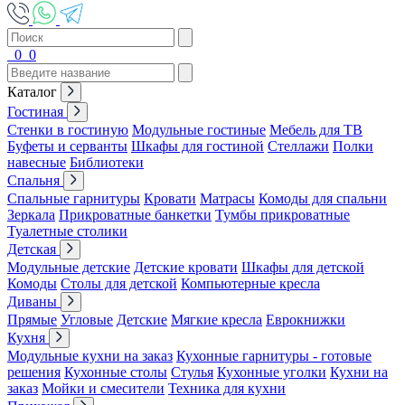
0
0
Каталог
Гостиная
Стенки в гостиную
Модульные гостиные
Мебель для ТВ
Буфеты и серванты
Шкафы для гостиной
Стеллажи
Полки
навесные
Библиотеки
Спальня
Спальные гарнитуры
Кровати
Матрасы
Комоды для спальни
Зеркала
Прикроватные банкетки
Тумбы прикроватные
Туалетные столики
Детская
Модульные детские
Детские кровати
Шкафы для детской
Комоды
Столы для детской
Компьютерные кресла
Диваны
Прямые
Угловые
Детские
Мягкие кресла
Еврокнижки
Кухня
Модульные кухни на заказ
Кухонные гарнитуры - готовые
решения
Кухонные столы
Стулья
Кухонные уголки
Кухни на
заказ
Мойки и смесители
Техника для кухни