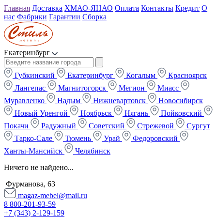
Главная
Доставка
ХМАО-ЯНАО
Оплата
Контакты
Кредит
О
нас
Фабрики
Гарантии
Сборка
Екатеринбург
Губкинский
Екатеринбург
Когалым
Красноярск
Лангепас
Магнитогорск
Мегион
Миасс
Муравленко
Надым
Нижневартовск
Новосибирск
Новый Уренгой
Ноябрьск
Нягань
Пойковский
Покачи
Радужный
Советский
Стрежевой
Сургут
Тарко-Сале
Тюмень
Урай
Федоровский
Ханты-Мансийск
Челябинск
Ничего не найдено...
Фурманова, 63
magaz-mebel@mail.ru
8 800-201-93-59
+7 (343) 2-129-159