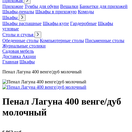
Прихожая
Прихожие
Тумбы для обуви
Вешалки
Банкетки для прихожей
Шкафы-пеналы
Шкафы в прихожую
Комоды
Шкафы
Шкафы распашные
Шкафы-купе
Гардеробные
Шкафы
угловые
Столы и стулья
Обеденные столы
Компьютерные столы
Письменные столы
Журнальные столики
Садовая мебель
Доставка
Акции
Главная
Шкафы
Пенал Лагуна 400 венге/дуб молочный
Пенал Лагуна 400 венге/дуб
молочный