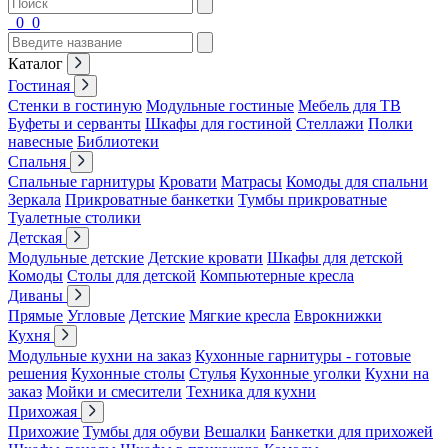
0
0
Каталог
Гостиная
Стенки в гостиную
Модульные гостиные
Мебель для ТВ
Буфеты и серванты
Шкафы для гостиной
Стеллажи
Полки
навесные
Библиотеки
Спальня
Спальные гарнитуры
Кровати
Матрасы
Комоды для спальни
Зеркала
Прикроватные банкетки
Тумбы прикроватные
Туалетные столики
Детская
Модульные детские
Детские кровати
Шкафы для детской
Комоды
Столы для детской
Компьютерные кресла
Диваны
Прямые
Угловые
Детские
Мягкие кресла
Еврокнижки
Кухня
Модульные кухни на заказ
Кухонные гарнитуры - готовые
решения
Кухонные столы
Стулья
Кухонные уголки
Кухни на
заказ
Мойки и смесители
Техника для кухни
Прихожая
Прихожие
Тумбы для обуви
Вешалки
Банкетки для прихожей