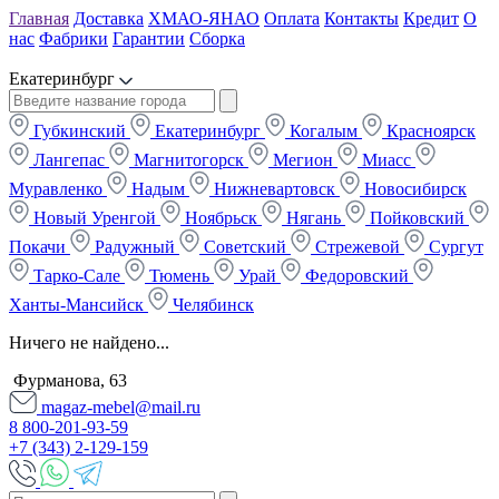
Главная
Доставка
ХМАО-ЯНАО
Оплата
Контакты
Кредит
О
нас
Фабрики
Гарантии
Сборка
Екатеринбург
Губкинский
Екатеринбург
Когалым
Красноярск
Лангепас
Магнитогорск
Мегион
Миасс
Муравленко
Надым
Нижневартовск
Новосибирск
Новый Уренгой
Ноябрьск
Нягань
Пойковский
Покачи
Радужный
Советский
Стрежевой
Сургут
Тарко-Сале
Тюмень
Урай
Федоровский
Ханты-Мансийск
Челябинск
Ничего не найдено...
Фурманова, 63
magaz-mebel@mail.ru
8 800-201-93-59
+7 (343) 2-129-159