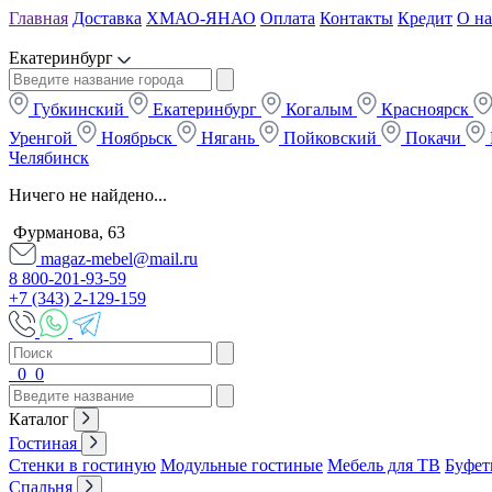
Главная
Доставка
ХМАО-ЯНАО
Оплата
Контакты
Кредит
О на
Екатеринбург
Губкинский
Екатеринбург
Когалым
Красноярск
Уренгой
Ноябрьск
Нягань
Пойковский
Покачи
Челябинск
Ничего не найдено...
Фурманова, 63
magaz-mebel@mail.ru
8 800-201-93-59
+7 (343) 2-129-159
0
0
Каталог
Гостиная
Стенки в гостиную
Модульные гостиные
Мебель для ТВ
Буфет
Спальня