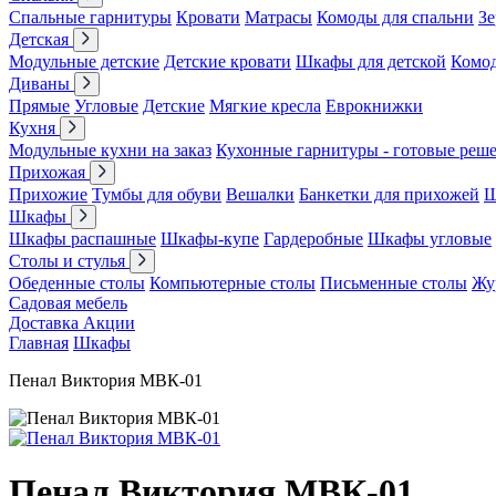
Спальные гарнитуры
Кровати
Матрасы
Комоды для спальни
Зе
Детская
Модульные детские
Детские кровати
Шкафы для детской
Комо
Диваны
Прямые
Угловые
Детские
Мягкие кресла
Еврокнижки
Кухня
Модульные кухни на заказ
Кухонные гарнитуры - готовые реш
Прихожая
Прихожие
Тумбы для обуви
Вешалки
Банкетки для прихожей
Ш
Шкафы
Шкафы распашные
Шкафы-купе
Гардеробные
Шкафы угловые
Столы и стулья
Обеденные столы
Компьютерные столы
Письменные столы
Жу
Садовая мебель
Доставка
Акции
Главная
Шкафы
Пенал Виктория МВК-01
Пенал Виктория МВК-01