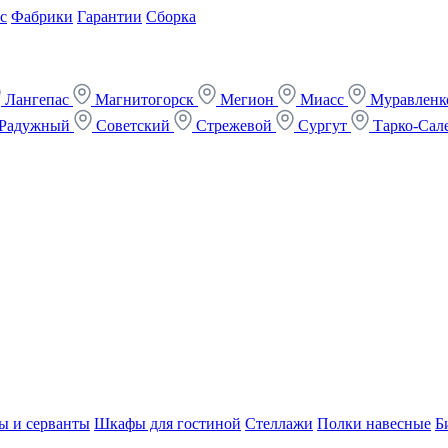
с
Фабрики
Гарантии
Сборка
Лангепас
Магнитогорск
Мегион
Миасс
Муравлен
Радужный
Советский
Стрежевой
Сургут
Тарко-Сал
ы и серванты
Шкафы для гостиной
Стеллажи
Полки навесные
Б