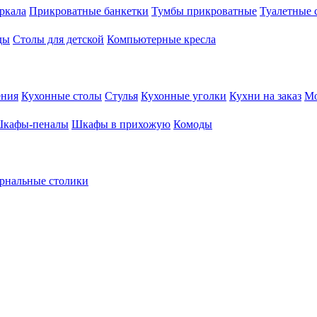
ркала
Прикроватные банкетки
Тумбы прикроватные
Туалетные 
ды
Столы для детской
Компьютерные кресла
ения
Кухонные столы
Стулья
Кухонные уголки
Кухни на заказ
Мо
кафы-пеналы
Шкафы в прихожую
Комоды
рнальные столики