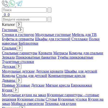
0
0
Каталог
Гостиная
Стенки в гостиную
Модульные гостиные
Мебель для ТВ
Буфеты и серванты
Шкафы для гостиной
Стеллажи
Полки
навесные
Библиотеки
Спальня
Спальные гарнитуры
Кровати
Матрасы
Комоды для спальни
Зеркала
Прикроватные банкетки
Тумбы прикроватные
Туалетные столики
Детская
Модульные детские
Детские кровати
Шкафы для детской
Комоды
Столы для детской
Компьютерные кресла
Диваны
Прямые
Угловые
Детские
Мягкие кресла
Еврокнижки
Кухня
Модульные кухни на заказ
Кухонные гарнитуры - готовые
решения
Кухонные столы
Стулья
Кухонные уголки
Кухни на
заказ
Мойки и смесители
Техника для кухни