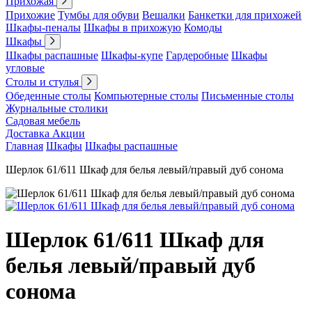
Прихожая
Прихожие
Тумбы для обуви
Вешалки
Банкетки для прихожей
Шкафы-пеналы
Шкафы в прихожую
Комоды
Шкафы
Шкафы распашные
Шкафы-купе
Гардеробные
Шкафы
угловые
Столы и стулья
Обеденные столы
Компьютерные столы
Письменные столы
Журнальные столики
Садовая мебель
Доставка
Акции
Главная
Шкафы
Шкафы распашные
Шерлок 61/611 Шкаф для белья левый/правый дуб сонома
Шерлок 61/611 Шкаф для
белья левый/правый дуб
сонома