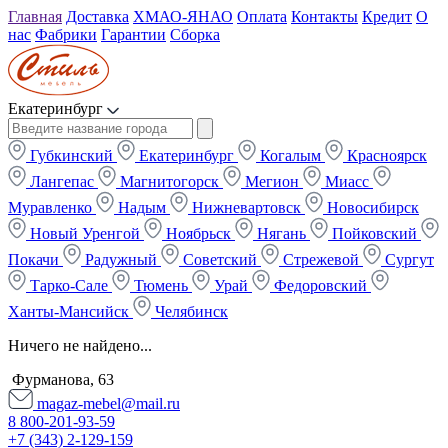
Главная
Доставка
ХМАО-ЯНАО
Оплата
Контакты
Кредит
О
нас
Фабрики
Гарантии
Сборка
Екатеринбург
Губкинский
Екатеринбург
Когалым
Красноярск
Лангепас
Магнитогорск
Мегион
Миасс
Муравленко
Надым
Нижневартовск
Новосибирск
Новый Уренгой
Ноябрьск
Нягань
Пойковский
Покачи
Радужный
Советский
Стрежевой
Сургут
Тарко-Сале
Тюмень
Урай
Федоровский
Ханты-Мансийск
Челябинск
Ничего не найдено...
Фурманова, 63
magaz-mebel@mail.ru
8 800-201-93-59
+7 (343) 2-129-159