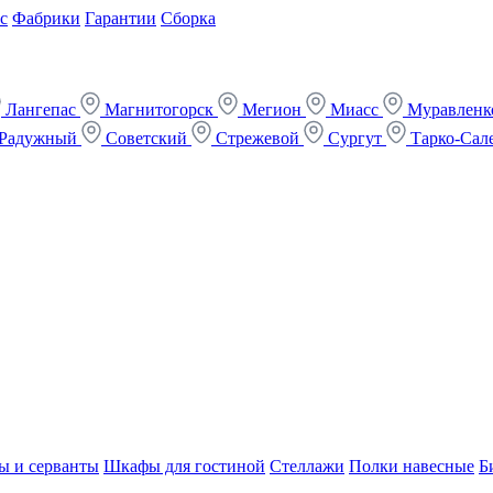
с
Фабрики
Гарантии
Сборка
Лангепас
Магнитогорск
Мегион
Миасс
Муравлен
Радужный
Советский
Стрежевой
Сургут
Тарко-Сал
ы и серванты
Шкафы для гостиной
Стеллажи
Полки навесные
Б