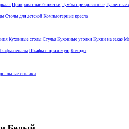
ркала
Прикроватные банкетки
Тумбы прикроватные
Туалетные 
ды
Столы для детской
Компьютерные кресла
ения
Кухонные столы
Стулья
Кухонные уголки
Кухни на заказ
Мо
кафы-пеналы
Шкафы в прихожую
Комоды
рнальные столики
ия Белый