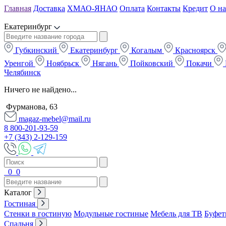
Главная
Доставка
ХМАО-ЯНАО
Оплата
Контакты
Кредит
О на
Екатеринбург
Губкинский
Екатеринбург
Когалым
Красноярск
Уренгой
Ноябрьск
Нягань
Пойковский
Покачи
Челябинск
Ничего не найдено...
Фурманова, 63
magaz-mebel@mail.ru
8 800-201-93-59
+7 (343) 2-129-159
0
0
Каталог
Гостиная
Стенки в гостиную
Модульные гостиные
Мебель для ТВ
Буфет
Спальня