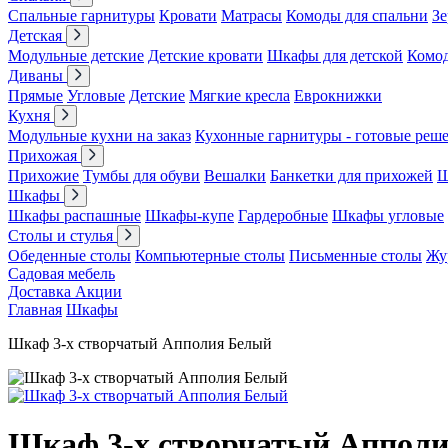
Спальные гарнитуры
Кровати
Матрасы
Комоды для спальни
Зе
Детская
Модульные детские
Детские кровати
Шкафы для детской
Комо
Диваны
Прямые
Угловые
Детские
Мягкие кресла
Еврокнижки
Кухня
Модульные кухни на заказ
Кухонные гарнитуры - готовые реш
Прихожая
Прихожие
Тумбы для обуви
Вешалки
Банкетки для прихожей
Ш
Шкафы
Шкафы распашные
Шкафы-купе
Гардеробные
Шкафы угловые
Столы и стулья
Обеденные столы
Компьютерные столы
Письменные столы
Жу
Садовая мебель
Доставка
Акции
Главная
Шкафы
Шкаф 3-х створчатый Апполия Белый
Шкаф 3-х створчатый Аппол