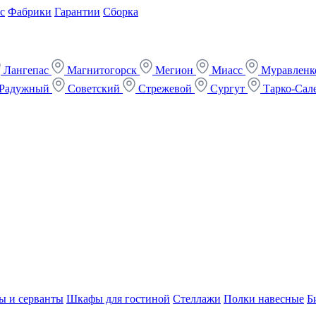
с
Фабрики
Гарантии
Сборка
Лангепас
Магнитогорск
Мегион
Миасс
Муравлен
Радужный
Советский
Стрежевой
Сургут
Тарко-Сал
ы и серванты
Шкафы для гостиной
Стеллажи
Полки навесные
Б