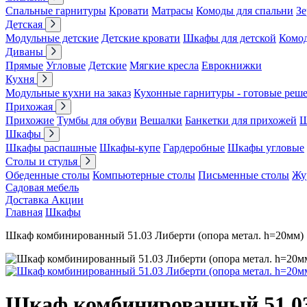
Спальные гарнитуры
Кровати
Матрасы
Комоды для спальни
Зе
Детская
Модульные детские
Детские кровати
Шкафы для детской
Комо
Диваны
Прямые
Угловые
Детские
Мягкие кресла
Еврокнижки
Кухня
Модульные кухни на заказ
Кухонные гарнитуры - готовые реш
Прихожая
Прихожие
Тумбы для обуви
Вешалки
Банкетки для прихожей
Ш
Шкафы
Шкафы распашные
Шкафы-купе
Гардеробные
Шкафы угловые
Столы и стулья
Обеденные столы
Компьютерные столы
Письменные столы
Жу
Садовая мебель
Доставка
Акции
Главная
Шкафы
Шкаф комбинированный 51.03 Либерти (опора метал. h=20мм)
Шкаф комбинированный 51.03