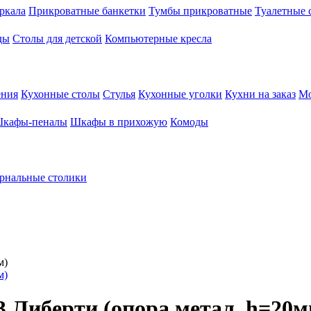
ркала
Прикроватные банкетки
Тумбы прикроватные
Туалетные 
ды
Столы для детской
Компьютерные кресла
ения
Кухонные столы
Стулья
Кухонные уголки
Кухни на заказ
Мо
кафы-пеналы
Шкафы в прихожую
Комоды
рнальные столики
 Либерти (опора метал. h=20м