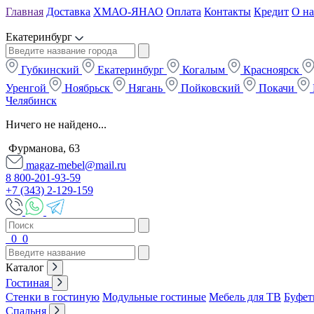
Главная
Доставка
ХМАО-ЯНАО
Оплата
Контакты
Кредит
О на
Екатеринбург
Губкинский
Екатеринбург
Когалым
Красноярск
Уренгой
Ноябрьск
Нягань
Пойковский
Покачи
Челябинск
Ничего не найдено...
Фурманова, 63
magaz-mebel@mail.ru
8 800-201-93-59
+7 (343) 2-129-159
0
0
Каталог
Гостиная
Стенки в гостиную
Модульные гостиные
Мебель для ТВ
Буфет
Спальня