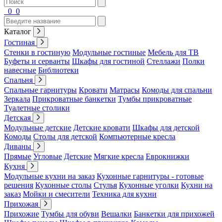
0
0
Каталог
Гостиная
Стенки в гостиную
Модульные гостиные
Мебель для ТВ
Буфеты и серванты
Шкафы для гостиной
Стеллажи
Полки
навесные
Библиотеки
Спальня
Спальные гарнитуры
Кровати
Матрасы
Комоды для спальни
Зеркала
Прикроватные банкетки
Тумбы прикроватные
Туалетные столики
Детская
Модульные детские
Детские кровати
Шкафы для детской
Комоды
Столы для детской
Компьютерные кресла
Диваны
Прямые
Угловые
Детские
Мягкие кресла
Еврокнижки
Кухня
Модульные кухни на заказ
Кухонные гарнитуры - готовые
решения
Кухонные столы
Стулья
Кухонные уголки
Кухни на
заказ
Мойки и смесители
Техника для кухни
Прихожая
Прихожие
Тумбы для обуви
Вешалки
Банкетки для прихожей