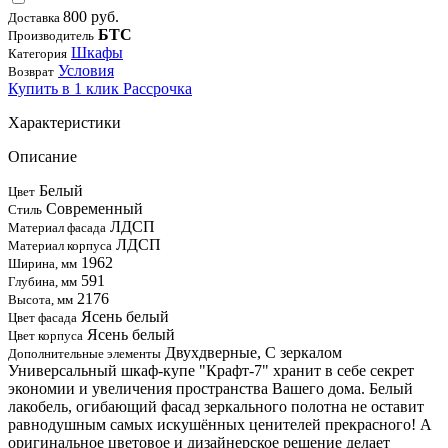
800 руб.
Доставка
БТС
Производитель
Шкафы
Категория
Условия
Возврат
Купить в 1 клик
Рассрочка
Характеристики
Описание
Белый
Цвет
Современный
Стиль
ЛДСП
Материал фасада
ЛДСП
Материал корпуса
1962
Ширина, мм
591
Глубина, мм
2176
Высота, мм
Ясень белый
Цвет фасада
Ясень белый
Цвет корпуса
Двухдверные, С зеркалом
Дополнительные элементы
Универсальный шкаф-купе "Крафт-7" хранит в себе секрет
экономии и увеличения пространства Вашего дома. Белый
лакобель, огибающий фасад зеркального полотна не оставит
равнодушным самых искушённых ценителей прекрасного! А
оригинальное цветовое и дизайнерское решение делает