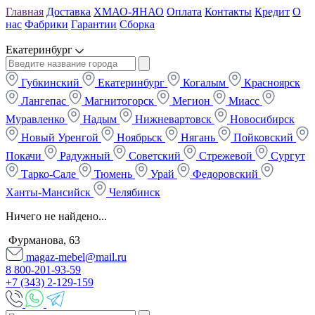
Главная
Доставка
ХМАО-ЯНАО
Оплата
Контакты
Кредит
О
нас
Фабрики
Гарантии
Сборка
Екатеринбург
Губкинский
Екатеринбург
Когалым
Красноярск
Лангепас
Магнитогорск
Мегион
Миасс
Муравленко
Надым
Нижневартовск
Новосибирск
Новый Уренгой
Ноябрьск
Нягань
Пойковский
Покачи
Радужный
Советский
Стрежевой
Сургут
Тарко-Сале
Тюмень
Урай
Федоровский
Ханты-Мансийск
Челябинск
Ничего не найдено...
Фурманова, 63
magaz-mebel@mail.ru
8 800-201-93-59
+7 (343) 2-129-159