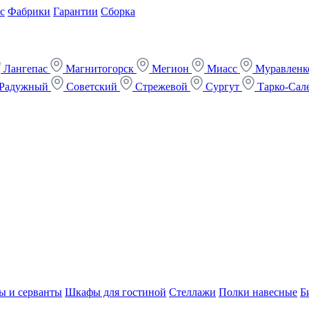
с
Фабрики
Гарантии
Сборка
Лангепас
Магнитогорск
Мегион
Миасс
Муравлен
Радужный
Советский
Стрежевой
Сургут
Тарко-Сал
ы и серванты
Шкафы для гостиной
Стеллажи
Полки навесные
Б