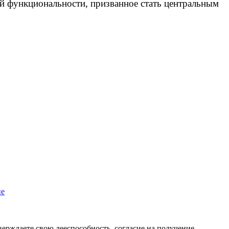
й функциональности, призванное стать центральным
пе
верждаете свою дееспособность, согласие на получение