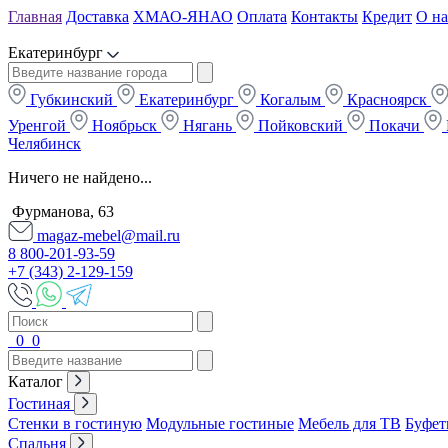
Главная
Доставка
ХМАО-ЯНАО
Оплата
Контакты
Кредит
О на
Екатеринбург
Губкинский
Екатеринбург
Когалым
Красноярск
Уренгой
Ноябрьск
Нягань
Пойковский
Покачи
Челябинск
Ничего не найдено...
Фурманова, 63
magaz-mebel@mail.ru
8 800-201-93-59
+7 (343) 2-129-159
0
0
Каталог
Гостиная
Стенки в гостиную
Модульные гостиные
Мебель для ТВ
Буфет
Спальня