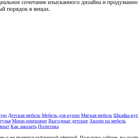
альное сочетание изысканного дизайна и продуманно
ый порядок в вещах.
жую
Детская мебель
Мебель для кухни
Мягкая мебель
Шкафы-ку
тулья
Мини-прихожие
Выгодные детские
Акции на мебель
врат
Как заказать
Политика
р и не является публичной офертой. Пользуясь сайтом, вы подт