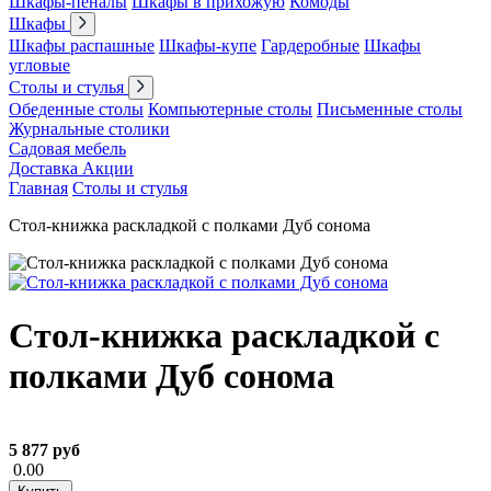
Шкафы-пеналы
Шкафы в прихожую
Комоды
Шкафы
Шкафы распашные
Шкафы-купе
Гардеробные
Шкафы
угловые
Столы и стулья
Обеденные столы
Компьютерные столы
Письменные столы
Журнальные столики
Садовая мебель
Доставка
Акции
Главная
Столы и стулья
Стол-книжка раскладкой с полками Дуб сонома
Стол-книжка раскладкой с
полками Дуб сонома
5 877 руб
0.00