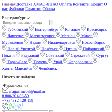
Главная
Доставка
ХМАО-ЯНАО
Оплата
Контакты
Кредит
О
нас
Фабрики
Гарантии
Сборка
Екатеринбург
Губкинский
Екатеринбург
Когалым
Красноярск
Лангепас
Магнитогорск
Мегион
Миасс
Муравленко
Надым
Нижневартовск
Новосибирск
Новый Уренгой
Ноябрьск
Нягань
Пойковский
Покачи
Радужный
Советский
Стрежевой
Сургут
Тарко-Сале
Тюмень
Урай
Федоровский
Ханты-Мансийск
Челябинск
Ничего не найдено...
Фурманова, 63
magaz-mebel@mail.ru
8 800-201-93-59
+7 (343) 2-129-159