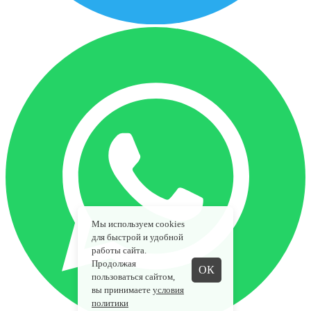
Мы используем cookies
для быстрой и удобной
работы сайта.
Продолжая
ОК
пользоваться сайтом,
вы принимаете
условия
политики