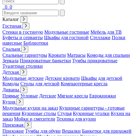
0
0
Каталог
Гостиная
Стенки в гостиную
Модульные гостиные
Мебель для ТВ
Буфеты и серванты
Шкафы для гостиной
Стеллажи
Полки
навесные
Библиотеки
Спальня
Спальные гарнитуры
Кровати
Матрасы
Комоды для спальни
Зеркала
Прикроватные банкетки
Тумбы прикроватные
Туалетные столики
Детская
Модульные детские
Детские кровати
Шкафы для детской
Комоды
Столы для детской
Компьютерные кресла
Диваны
Прямые
Угловые
Детские
Мягкие кресла
Еврокнижки
Кухня
Модульные кухни на заказ
Кухонные гарнитуры - готовые
решения
Кухонные столы
Стулья
Кухонные уголки
Кухни на
заказ
Мойки и смесители
Техника для кухни
Прихожая
Прихожие
Тумбы для обуви
Вешалки
Банкетки для прихожей