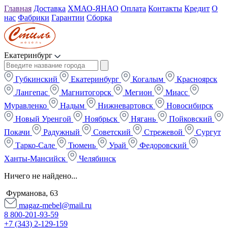
Главная
Доставка
ХМАО-ЯНАО
Оплата
Контакты
Кредит
О
нас
Фабрики
Гарантии
Сборка
Екатеринбург
Губкинский
Екатеринбург
Когалым
Красноярск
Лангепас
Магнитогорск
Мегион
Миасс
Муравленко
Надым
Нижневартовск
Новосибирск
Новый Уренгой
Ноябрьск
Нягань
Пойковский
Покачи
Радужный
Советский
Стрежевой
Сургут
Тарко-Сале
Тюмень
Урай
Федоровский
Ханты-Мансийск
Челябинск
Ничего не найдено...
Фурманова, 63
magaz-mebel@mail.ru
8 800-201-93-59
+7 (343) 2-129-159