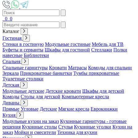
0
0
Каталог
Гостиная
Стенки в гостиную
Модульные гостиные
Мебель для ТВ
Буфеты и серванты
Шкафы для гостиной
Стеллажи
Полки
навесные
Библиотеки
Спальня
Спальные гарнитуры
Кровати
Матрасы
Комоды для спальни
Зеркала
Прикроватные банкетки
Тумбы прикроватные
Туалетные столики
Детская
Модульные детские
Детские кровати
Шкафы для детской
Комоды
Столы для детской
Компьютерные кресла
Диваны
Прямые
Угловые
Детские
Мягкие кресла
Еврокнижки
Кухня
Модульные кухни на заказ
Кухонные гарнитуры - готовые
решения
Кухонные столы
Стулья
Кухонные уголки
Кухни на
заказ
Мойки и смесители
Техника для кухни