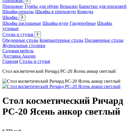
Прихожая
Прихожие
Тумбы для обуви
Вешалки
Банкетки для прихожей
Шкафы-пеналы
Шкафы в прихожую
Комоды
Шкафы
Шкафы распашные
Шкафы-купе
Гардеробные
Шкафы
угловые
Столы и стулья
Обеденные столы
Компьютерные столы
Письменные столы
Журнальные столики
Садовая мебель
Доставка
Акции
Главная
Столы и стулья
Стол косметический Ричард РС-20 Ясень анкор светлый
Стол косметический Ричард
РС-20 Ясень анкор светлый