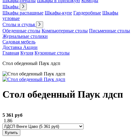
Шкафы-пеналы
Шкафы в прихожую
Комоды
Шкафы
Шкафы распашные
Шкафы-купе
Гардеробные
Шкафы
угловые
Столы и стулья
Обеденные столы
Компьютерные столы
Письменные столы
Журнальные столики
Садовая мебель
Доставка
Акции
Главная
Кухня
Кухонные столы
Стол обеденный Паук лдсп
Стол обеденный Паук лдсп
5 361 руб
1.86
Купить