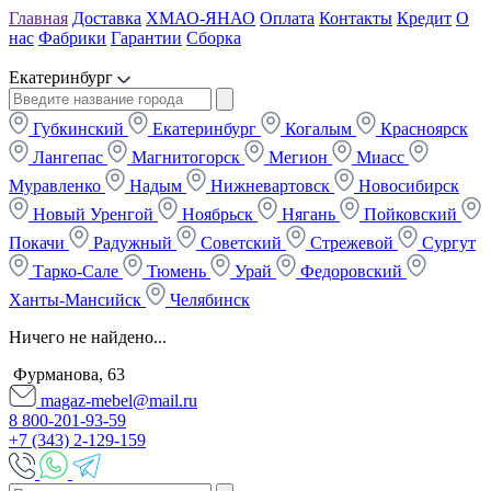
Главная
Доставка
ХМАО-ЯНАО
Оплата
Контакты
Кредит
О
нас
Фабрики
Гарантии
Сборка
Екатеринбург
Губкинский
Екатеринбург
Когалым
Красноярск
Лангепас
Магнитогорск
Мегион
Миасс
Муравленко
Надым
Нижневартовск
Новосибирск
Новый Уренгой
Ноябрьск
Нягань
Пойковский
Покачи
Радужный
Советский
Стрежевой
Сургут
Тарко-Сале
Тюмень
Урай
Федоровский
Ханты-Мансийск
Челябинск
Ничего не найдено...
Фурманова, 63
magaz-mebel@mail.ru
8 800-201-93-59
+7 (343) 2-129-159