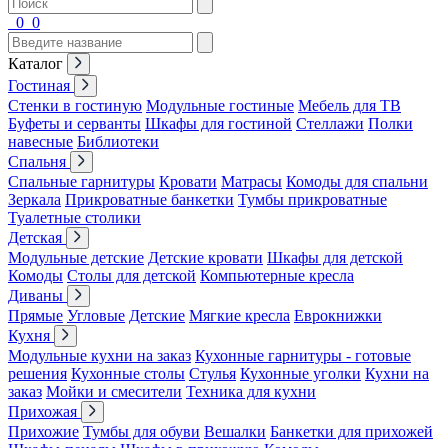
0
0
Каталог
Гостиная
Стенки в гостиную
Модульные гостиные
Мебель для ТВ
Буфеты и серванты
Шкафы для гостиной
Стеллажи
Полки
навесные
Библиотеки
Спальня
Спальные гарнитуры
Кровати
Матрасы
Комоды для спальни
Зеркала
Прикроватные банкетки
Тумбы прикроватные
Туалетные столики
Детская
Модульные детские
Детские кровати
Шкафы для детской
Комоды
Столы для детской
Компьютерные кресла
Диваны
Прямые
Угловые
Детские
Мягкие кресла
Еврокнижки
Кухня
Модульные кухни на заказ
Кухонные гарнитуры - готовые
решения
Кухонные столы
Стулья
Кухонные уголки
Кухни на
заказ
Мойки и смесители
Техника для кухни
Прихожая
Прихожие
Тумбы для обуви
Вешалки
Банкетки для прихожей