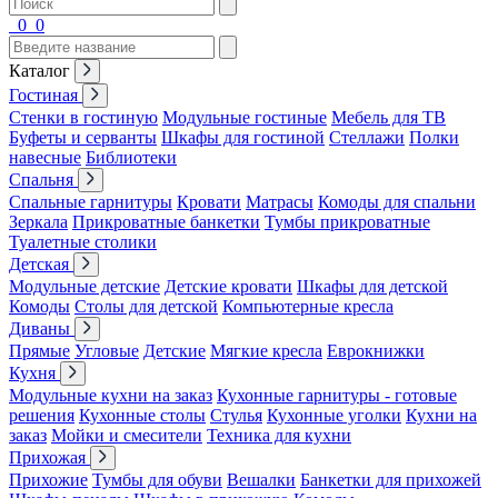
0
0
Каталог
Гостиная
Стенки в гостиную
Модульные гостиные
Мебель для ТВ
Буфеты и серванты
Шкафы для гостиной
Стеллажи
Полки
навесные
Библиотеки
Спальня
Спальные гарнитуры
Кровати
Матрасы
Комоды для спальни
Зеркала
Прикроватные банкетки
Тумбы прикроватные
Туалетные столики
Детская
Модульные детские
Детские кровати
Шкафы для детской
Комоды
Столы для детской
Компьютерные кресла
Диваны
Прямые
Угловые
Детские
Мягкие кресла
Еврокнижки
Кухня
Модульные кухни на заказ
Кухонные гарнитуры - готовые
решения
Кухонные столы
Стулья
Кухонные уголки
Кухни на
заказ
Мойки и смесители
Техника для кухни
Прихожая
Прихожие
Тумбы для обуви
Вешалки
Банкетки для прихожей