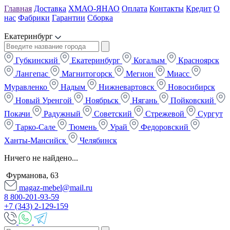
Главная
Доставка
ХМАО-ЯНАО
Оплата
Контакты
Кредит
О
нас
Фабрики
Гарантии
Сборка
Екатеринбург
Губкинский
Екатеринбург
Когалым
Красноярск
Лангепас
Магнитогорск
Мегион
Миасс
Муравленко
Надым
Нижневартовск
Новосибирск
Новый Уренгой
Ноябрьск
Нягань
Пойковский
Покачи
Радужный
Советский
Стрежевой
Сургут
Тарко-Сале
Тюмень
Урай
Федоровский
Ханты-Мансийск
Челябинск
Ничего не найдено...
Фурманова, 63
magaz-mebel@mail.ru
8 800-201-93-59
+7 (343) 2-129-159