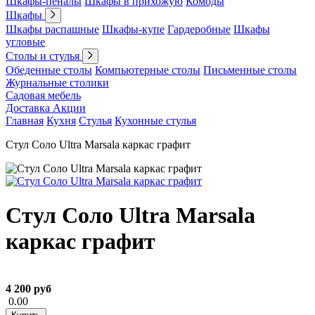
Шкафы-пеналы
Шкафы в прихожую
Комоды
Шкафы
Шкафы распашные
Шкафы-купе
Гардеробные
Шкафы
угловые
Столы и стулья
Обеденные столы
Компьютерные столы
Письменные столы
Журнальные столики
Садовая мебель
Доставка
Акции
Главная
Кухня
Стулья
Кухонные стулья
Стул Соло Ultra Marsala каркас графит
Стул Соло Ultra Marsala
каркас графит
4 200 руб
0.00