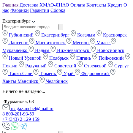
Главная
Доставка
ХМАО-ЯНАО
Оплата
Контакты
Кредит
О
нас
Фабрики
Гарантии
Сборка
Екатеринбург
Губкинский
Екатеринбург
Когалым
Красноярск
Лангепас
Магнитогорск
Мегион
Миасс
Муравленко
Надым
Нижневартовск
Новосибирск
Новый Уренгой
Ноябрьск
Нягань
Пойковский
Покачи
Радужный
Советский
Стрежевой
Сургут
Тарко-Сале
Тюмень
Урай
Федоровский
Ханты-Мансийск
Челябинск
Ничего не найдено...
Фурманова, 63
magaz-mebel@mail.ru
8 800-201-93-59
+7 (343) 2-129-159