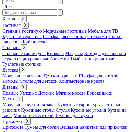
0
0
Каталог
Гостиная
Стенки в гостиную
Модульные гостиные
Мебель для ТВ
Буфеты и серванты
Шкафы для гостиной
Стеллажи
Полки
навесные
Библиотеки
Спальня
Спальные гарнитуры
Кровати
Матрасы
Комоды для спальни
Зеркала
Прикроватные банкетки
Тумбы прикроватные
Туалетные столики
Детская
Модульные детские
Детские кровати
Шкафы для детской
Комоды
Столы для детской
Компьютерные кресла
Диваны
Прямые
Угловые
Детские
Мягкие кресла
Еврокнижки
Кухня
Модульные кухни на заказ
Кухонные гарнитуры - готовые
решения
Кухонные столы
Стулья
Кухонные уголки
Кухни на
заказ
Мойки и смесители
Техника для кухни
Прихожая
Прихожие
Тумбы для обуви
Вешалки
Банкетки для прихожей