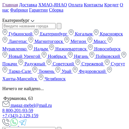
Главная
Доставка
ХМАО-ЯНАО
Оплата
Контакты
Кредит
О
нас
Фабрики
Гарантии
Сборка
Екатеринбург
Губкинский
Екатеринбург
Когалым
Красноярск
Лангепас
Магнитогорск
Мегион
Миасс
Муравленко
Надым
Нижневартовск
Новосибирск
Новый Уренгой
Ноябрьск
Нягань
Пойковский
Покачи
Радужный
Советский
Стрежевой
Сургут
Тарко-Сале
Тюмень
Урай
Федоровский
Ханты-Мансийск
Челябинск
Ничего не найдено...
Фурманова, 63
magaz-mebel@mail.ru
8 800-201-93-59
+7 (343) 2-129-159