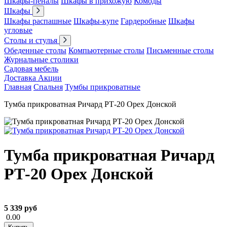
Шкафы-пеналы
Шкафы в прихожую
Комоды
Шкафы
Шкафы распашные
Шкафы-купе
Гардеробные
Шкафы
угловые
Столы и стулья
Обеденные столы
Компьютерные столы
Письменные столы
Журнальные столики
Садовая мебель
Доставка
Акции
Главная
Спальня
Тумбы прикроватные
Тумба прикроватная Ричард РТ-20 Орех Донской
Тумба прикроватная Ричард
РТ-20 Орех Донской
5 339 руб
0.00