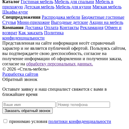
Каталог
Гостиная мебель
Мебель для спальни
Мебель в
прихожую
Детская мебель
Мебель для кухни
Мягкая мебель
Шкафы-купе
Спец­предложения
Распродажа мебели
Бюджетные гостиные
Стулья
Мини-прихожие
Выгодные детские
Акции на мебель
Компания
Доставка
Оплата
Контакты
Рекламация
Обмен и
возврат
Как заказать
Политика
конфиденциальности
Представленная на сайте информация несёт справочный
характер и не является публичной офертой. Пользуясь сайтом,
вы подтверждаете свою дееспособность, согласие на
получение информации об оформлении и получении заказа,
согласие на
обработку персональных данных.
© 2026 «Стиль-мебель»
Разработка сайтов
Обратный звонок
Оставьте заявку и наш специалист свяжется с вами в
ближайшее время
Заказать обратный звонок
принимаю условия
политики конфиденциальности