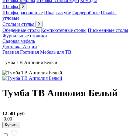
Шкафы-пеналы
Шкафы в прихожую
Комоды
Шкафы
Шкафы распашные
Шкафы-купе
Гардеробные
Шкафы
угловые
Столы и стулья
Обеденные столы
Компьютерные столы
Письменные столы
Журнальные столики
Садовая мебель
Доставка
Акции
Главная
Гостиная
Мебель для ТВ
Тумба ТВ Апполия Белый
Тумба ТВ Апполия Белый
12 501 руб
0.00
Купить