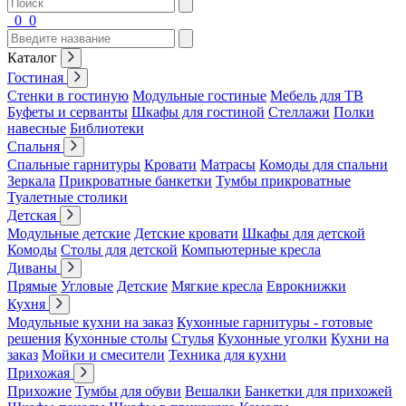
0
0
Каталог
Гостиная
Стенки в гостиную
Модульные гостиные
Мебель для ТВ
Буфеты и серванты
Шкафы для гостиной
Стеллажи
Полки
навесные
Библиотеки
Спальня
Спальные гарнитуры
Кровати
Матрасы
Комоды для спальни
Зеркала
Прикроватные банкетки
Тумбы прикроватные
Туалетные столики
Детская
Модульные детские
Детские кровати
Шкафы для детской
Комоды
Столы для детской
Компьютерные кресла
Диваны
Прямые
Угловые
Детские
Мягкие кресла
Еврокнижки
Кухня
Модульные кухни на заказ
Кухонные гарнитуры - готовые
решения
Кухонные столы
Стулья
Кухонные уголки
Кухни на
заказ
Мойки и смесители
Техника для кухни
Прихожая
Прихожие
Тумбы для обуви
Вешалки
Банкетки для прихожей