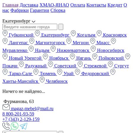
Главная
Доставка
ХМАО-ЯНАО
Оплата
Контакты
Кредит
О
нас
Фабрики
Гарантии
Сборка
Екатеринбург
Губкинский
Екатеринбург
Когалым
Красноярск
Лангепас
Магнитогорск
Мегион
Миасс
Муравленко
Надым
Нижневартовск
Новосибирск
Новый Уренгой
Ноябрьск
Нягань
Пойковский
Покачи
Радужный
Советский
Стрежевой
Сургут
Тарко-Сале
Тюмень
Урай
Федоровский
Ханты-Мансийск
Челябинск
Ничего не найдено...
Фурманова, 63
magaz-mebel@mail.ru
8 800-201-93-59
+7 (343) 2-129-159