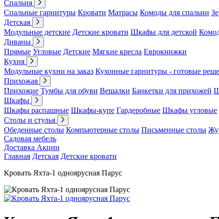
Спальня
Спальные гарнитуры
Кровати
Матрасы
Комоды для спальни
Зе
Детская
Модульные детские
Детские кровати
Шкафы для детской
Комо
Диваны
Прямые
Угловые
Детские
Мягкие кресла
Еврокнижки
Кухня
Модульные кухни на заказ
Кухонные гарнитуры - готовые реш
Прихожая
Прихожие
Тумбы для обуви
Вешалки
Банкетки для прихожей
Ш
Шкафы
Шкафы распашные
Шкафы-купе
Гардеробные
Шкафы угловые
Столы и стулья
Обеденные столы
Компьютерные столы
Письменные столы
Жу
Садовая мебель
Доставка
Акции
Главная
Детская
Детские кровати
Кровать Яхта-1 одноярусная Парус