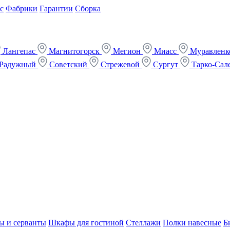
с
Фабрики
Гарантии
Сборка
Лангепас
Магнитогорск
Мегион
Миасс
Муравлен
Радужный
Советский
Стрежевой
Сургут
Тарко-Сал
ы и серванты
Шкафы для гостиной
Стеллажи
Полки навесные
Б