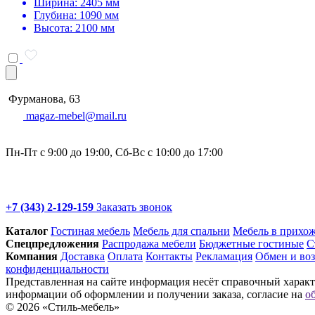
Ширина: 2405 мм
Глубина: 1090 мм
Высота: 2100 мм
Фурманова, 63
magaz-mebel@mail.ru
Пн-Пт с 9:00 до 19:00, Сб-Вс с 10:00 до 17:00
+7 (343) 2-129-159
Заказать звонок
Каталог
Гостиная мебель
Мебель для спальни
Мебель в прихо
Спец­предложения
Распродажа мебели
Бюджетные гостиные
С
Компания
Доставка
Оплата
Контакты
Рекламация
Обмен и воз
конфиденциальности
Представленная на сайте информация несёт справочный характе
информации об оформлении и получении заказа, согласие на
о
© 2026 «Стиль-мебель»