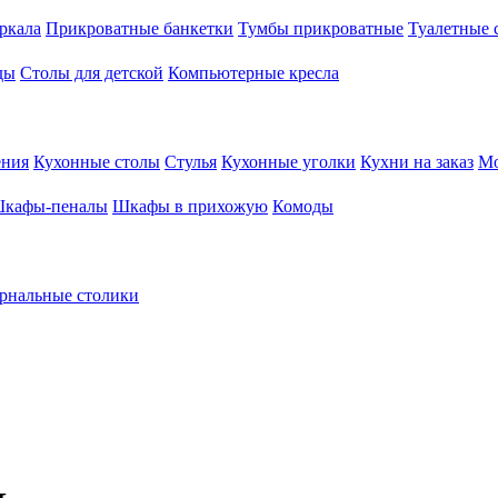
ркала
Прикроватные банкетки
Тумбы прикроватные
Туалетные 
ды
Столы для детской
Компьютерные кресла
ения
Кухонные столы
Стулья
Кухонные уголки
Кухни на заказ
Мо
кафы-пеналы
Шкафы в прихожую
Комоды
рнальные столики