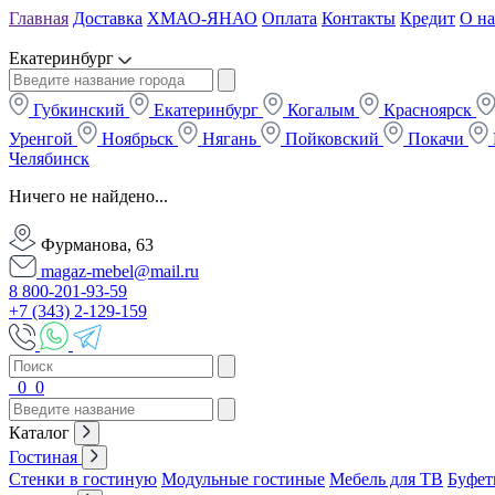
Главная
Доставка
ХМАО-ЯНАО
Оплата
Контакты
Кредит
О на
Екатеринбург
Губкинский
Екатеринбург
Когалым
Красноярск
Уренгой
Ноябрьск
Нягань
Пойковский
Покачи
Челябинск
Ничего не найдено...
Фурманова, 63
magaz-mebel@mail.ru
8 800-201-93-59
+7 (343) 2-129-159
0
0
Каталог
Гостиная
Стенки в гостиную
Модульные гостиные
Мебель для ТВ
Буфет