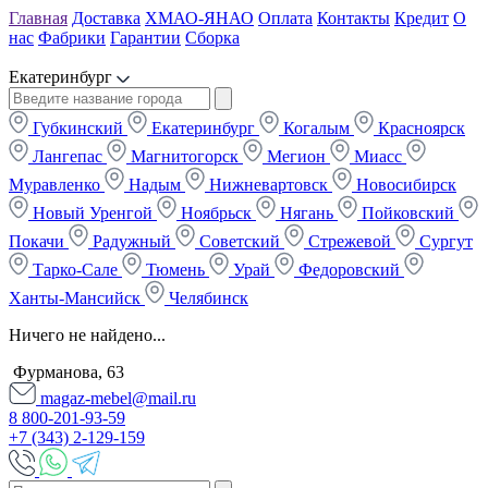
Главная
Доставка
ХМАО-ЯНАО
Оплата
Контакты
Кредит
О
нас
Фабрики
Гарантии
Сборка
Екатеринбург
Губкинский
Екатеринбург
Когалым
Красноярск
Лангепас
Магнитогорск
Мегион
Миасс
Муравленко
Надым
Нижневартовск
Новосибирск
Новый Уренгой
Ноябрьск
Нягань
Пойковский
Покачи
Радужный
Советский
Стрежевой
Сургут
Тарко-Сале
Тюмень
Урай
Федоровский
Ханты-Мансийск
Челябинск
Ничего не найдено...
Фурманова, 63
magaz-mebel@mail.ru
8 800-201-93-59
+7 (343) 2-129-159